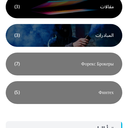
مقالات
(3)
المبادرات
(3)
(7)
Форекс Брокеры
(5)
Финтех