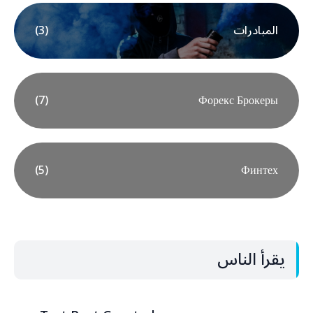
المبادرات
(3)
(7)
Форекс Брокеры
(5)
Финтех
يقرأ الناس