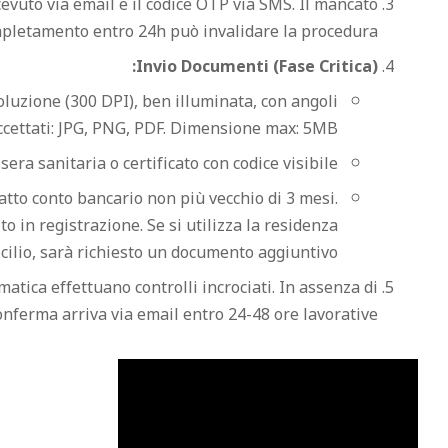
vuto via email e il codice OTP via SMS. Il mancato
pletamento entro 24h può invalidare la procedura.
Invio Documenti (Fase Critica):
oluzione (300 DPI), ben illuminata, con angoli
accettati: JPG, PNG, PDF. Dimensione max: 5MB.
era sanitaria o certificato con codice visibile.
ratto conto bancario non più vecchio di 3 mesi.
o in registrazione. Se si utilizza la residenza
cilio, sarà richiesto un documento aggiuntivo.
atica effettuano controlli incrociati. In assenza di
onferma arriva via email entro 24-48 ore lavorative.