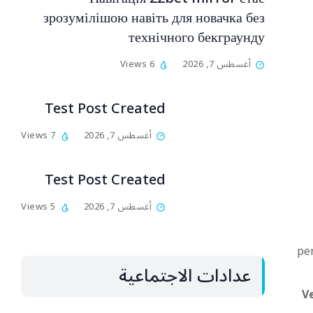
зрозумілішою навіть для новачка без
технічного бекграунду
أغسطس 7, 2026
6 Views
Test Post Created
أغسطس 7, 2026
7 Views
Test Post Created
أغسطس 7, 2026
5 Views
per
عدادات الاجتماعية
Ve