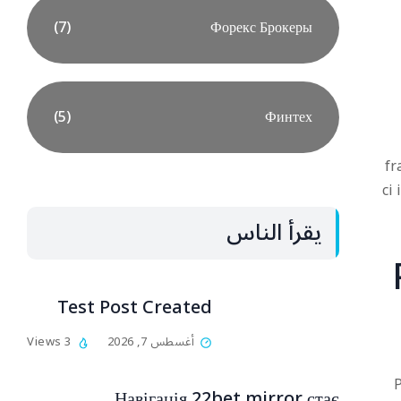
(7)
Форекс Брокеры
(5)
Финтех
fr
ci
يقرأ الناس
Test Post Created
أغسطس 7, 2026
3 Views
P
Навігація 22bet mirror стає