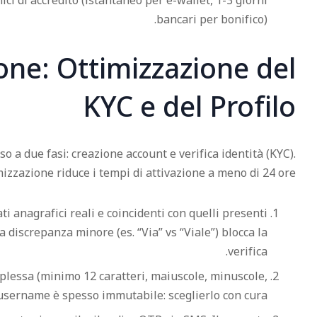
ici di accredito (istantaneo per e-wallet, 1-3 giorni
bancari per bonifico).
one: Ottimizzazione del
KYC e del Profilo
o a due fasi: creazione account e verifica identità (KYC).
mizzazione riduce i tempi di attivazione a meno di 24 ore.
i anagrafici reali e coincidenti con quelli presenti
 discrepanza minore (es. “Via” vs “Viale”) blocca la
verifica.
essa (minimo 12 caratteri, maiuscole, minuscole,
L’username è spesso immutabile: sceglierlo con cura.