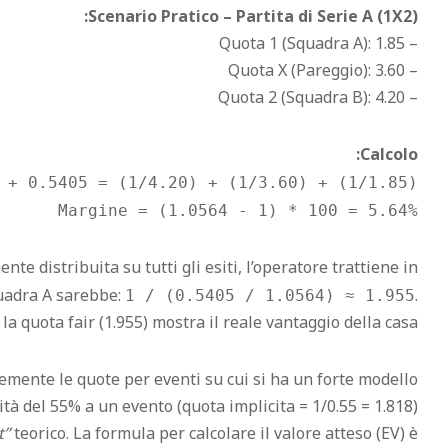
Scenario Pratico – Partita di Serie A (1X2):
– Quota 1 (Squadra A): 1.85
– Quota X (Pareggio): 3.60
– Quota 2 (Squadra B): 4.20
Calcolo:
(1/1.85) + (1/3.60) + (1/4.20) = 0.5405 + 0.2778 + 0.2381 = 1.0564
Margine = (1.0564 - 1) * 100 = 5.64%
e distribuita su tutti gli esiti, l’operatore trattiene in
uadra A sarebbe:
.
1 / (0.5405 / 1.0564) ≈ 1.955
la quota fair (1.955) mostra il reale vantaggio della casa.
mente le quote per eventi su cui si ha un forte modello
tà del 55% a un evento (quota implicita = 1/0.55 = 1.818)
t”
teorico. La formula per calcolare il valore atteso (EV) è: