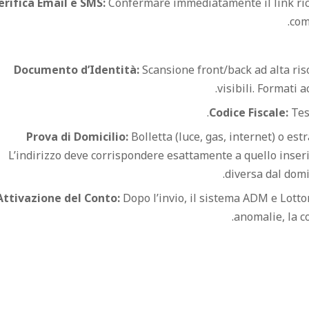
erifica Email e SMS:
Confermare immediatamente il link rice
com
Documento d’Identità:
Scansione front/back ad alta ris
visibili. Formati 
Codice Fiscale:
Tess
Prova di Domicilio:
Bolletta (luce, gas, internet) o est
L’indirizzo deve corrispondere esattamente a quello inserit
diversa dal domi
Attivazione del Conto:
Dopo l’invio, il sistema ADM e Lottom
anomalie, la c