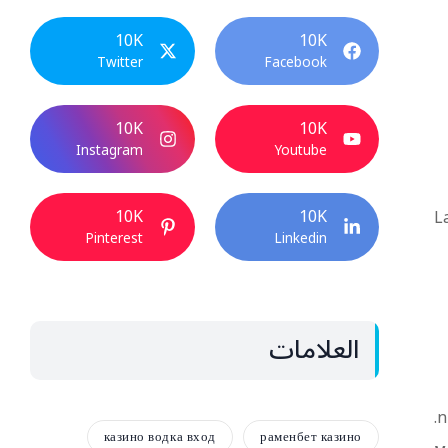
10K
10K
Twitter
Facebook
10K
10K
Instagram
Youtube
10K
10K
L
Pinterest
Linkedin
العلامات
n
казино водка вход
раменбет казино